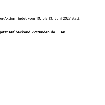
n-Aktion findet vom 10. bis 13. Juni 2027 statt.
jetzt auf
backend.72stunden.de
an.
ffnet
(öffnet
(öffnet
(öffnet
(öffnet
(öffnet
(
in
in
in
in
in
i