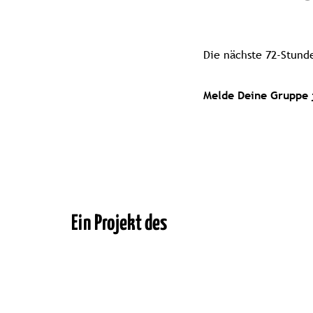
Die nächste 72-Stunde
Melde Deine Gruppe 
Ein Projekt des
(öffnet
(öffnet
(öffnet
(ö
in
in
in
in