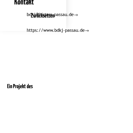
Kontakt
bdkj@bistum-passau.de
→
Zurücksetzen
https://www.bdkj-passau.de
→
Ein Projekt des
(öffnet
(öffnet
(öffnet
(öffnet
(öffnet
(öffnet
(öffnet
(öffne