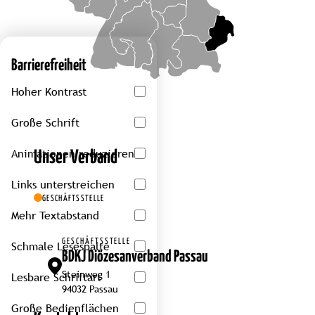
Barrierefreiheit
Hoher Kontrast
Große Schrift
Animationen reduzieren
Unser Verband
Links unterstreichen
GESCHÄFTSSTELLE
Mehr Textabstand
GESCHÄFTSSTELLE
Schmale Lesespalte
BDKJ Diözesanverband Passau
Steinweg 1
Lesbare Schriftart
94032 Passau
Große Bedienflächen