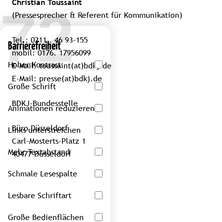
Christian Toussaint
(Pressesprecher & Referent für Kommunikation)
Tel.:
0211 . 46 93-155
Barrierefreiheit
mobil:
0176. 17956099
Hoher Kontrast
E-Mail:
toussaint(at)bdkj.de
E-Mail:
presse(at)bdkj.de
Große Schrift
BDKJ-Bundesstelle
Animationen reduzieren
Büro Düsseldorf
Links unterstreichen
Carl-Mosterts-Platz 1
Mehr Textabstand
40477 Düsseldorf
Schmale Lesespalte
Lesbare Schriftart
Große Bedienflächen