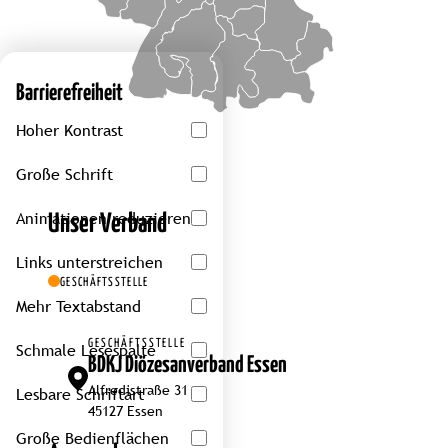
Barrierefreiheit
Hoher Kontrast
Große Schrift
Animationen reduzieren
Unser Verband
Links unterstreichen
GESCHÄFTSSTELLE
Mehr Textabstand
GESCHÄFTSSTELLE
Schmale Lesespalte
BDKJ Diözesanverband Essen
Alfredistraße 31
Lesbare Schriftart
45127 Essen
Große Bedienflächen