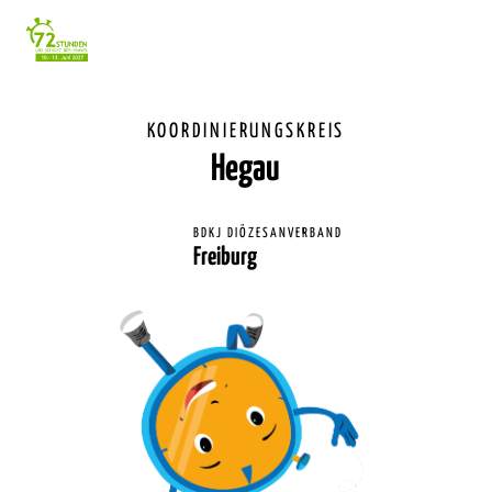
Einstellunge
für
Barrierefreihe
KOORDINIERUNGSKREIS
Hegau
BDKJ DIÖZESANVERBAND
Freiburg