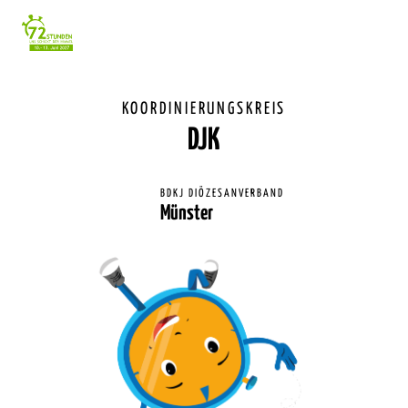
Einstellunge
für
Barrierefreihe
KOORDINIERUNGSKREIS
DJK
BDKJ DIÖZESANVERBAND
Münster