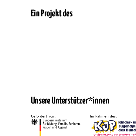
Ein Projekt des
(öffnet
(öffnet
(öffnet
(ö
in
in
in
in
neuem
neuem
neuem
n
Tab)
Tab)
Tab)
Ta
Unsere Unterstützer*innen
Gefördert vom:
Im Rahmen des: